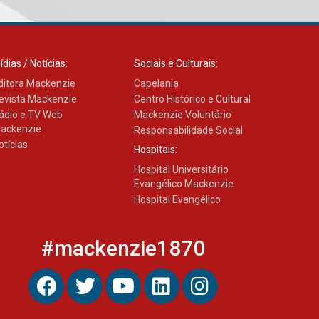
Mackenzie recepciona os
calouros do segundo
semestre de 2026
ídias / Notícias:
Sociais e Culturais:
04.08.2026
ditora Mackenzie
Capelania
evista Mackenzie
Centro Histórico e Cultural
ádio e TV Web
Mackenzie Voluntário
Como o Colégio Mackenzie
ackenzie
Responsabilidade Social
Brasília prepara seus
otícias
Hospitais:
estudantes para o PAS antes
mesmo do Ensino Médio
Hospital Universitário
04.08.2026
Evangélico Mackenzie
Hospital Evangélico
Como os pais podem investir
na educação dos filhos além
#mackenzie1870
da escola
04.08.2026
XIII Fórum de Aprendizagem