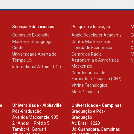
Serviços Educacionais:
Pesquisa e Inovação:
M
Cursos de Extensão
Apple Developer Academy
E
Mackenzie Language
Centro Mackenzie de
R
Center
Liberdade Econômica
R
Universidade Aberta do
Centro de Rádio
M
Tempo Útil
Astronomia e Astrofísica
N
Mackenzie
International Affairs (COI)
Coordenadoria de
Fomento à Pesquisa (CFP)
Vitrine Tecnologica
MackPesquisa
le
Universidade - Alphaville
Universidade - Campinas
Pós-Graduação
Graduação e Pós-
Avenida Mackenzie, 905 –
Graduação
2º Andar – Prédio 5
Av. Brasil, 1220
Tamboré , Barueri
Jd. Guanabara, Campinas