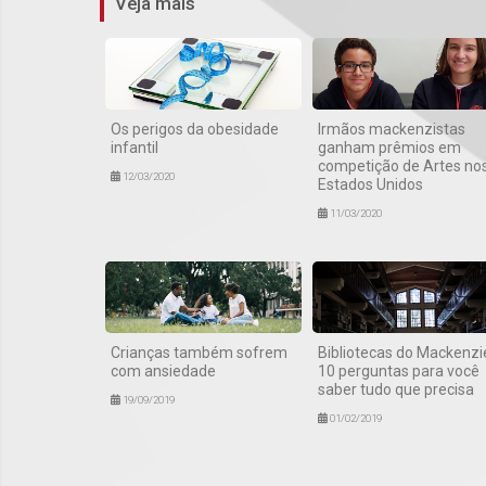
Veja mais
Os perigos da obesidade
Irmãos mackenzistas
infantil
ganham prêmios em
competição de Artes no
12/03/2020
Estados Unidos
11/03/2020
Crianças também sofrem
Bibliotecas do Mackenzi
com ansiedade
10 perguntas para você
saber tudo que precisa
19/09/2019
01/02/2019