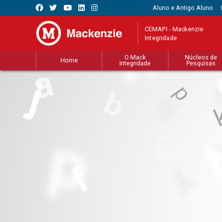
Aluno e Antigo Aluno
CEMAPI - Mackenzie
Integridade
O Mack
Núcleos de
Home
Integridade
Pesquisas