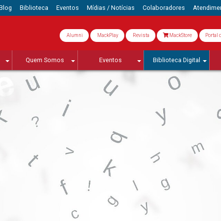
Blog
Biblioteca
Eventos
Mídias / Notícias
Colaboradores
Atendime
Alumni
MackPlay
Revista
MackStore
Portal 
Quem Somos
Eventos
Biblioteca Digital