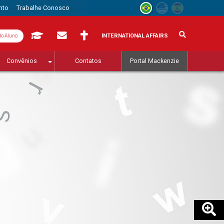
nto
Trabalhe Conosco
INTERNATIONAL AFFAIRS
do Aluno
Convênios
Contatos
Portal Mackenzie