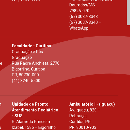
Dourados
/
MS
79825-070
(67) 3037-8343
(67) 3037-8340 –
WhatsApp
Faculdade - Curitiba
Graduação e Pós-
Graduação
 e
Rua Padre Anchieta, 2770
Bigorrilho, Curitiba
PR
,
80730-000
(41) 3240-5500
h
Unidade de Pronto
Ambulatório I - (Iguaçu)
Atendimento Pediátrico
Av. Iguaçu, 820 –
- SUS
Rebouças
R. Alameda Princesa
Curitiba, PR
o
Izabel, 1585 – Bigorrilho
PR
,
80010-903