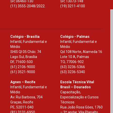
SP
,
06460-130
SP
,
13073-148
(11) 3555-2048/2022.
(19) 3211-4100
Colégio - Brasília
Colégio - Palmas
Infantil, Fundamental e
Infantil, Fundamental e
Médio
Médio
SHIS Ql 05 Chác. 74
Qd.108 Norte, Alameda 16
Lago Sul, Brasília
Lote 10 A, Palmas
DF
,
71600-500
TO
,
77006-902
(61) 2106-9000
(63) 3236-5366
(61) 3521-9000
(63) 3236-5340
Agnes – Recife
Escola Técnica Vital
Infantil, Fundamental e
Brasil – Dourados
Médio
Capacitação,
Av. Rui Barbosa, 704
Especialização e Cursos
Graças, Recife
Técnicos
PE
,
52011-040
Rua João Rosa Góes, 1760
(81) 3131-6950
– 3º andar, Vila Planalto