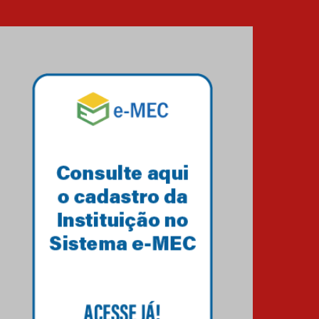
Transformadora reúne
docentes para debater
inovação e desafios da
educação superior
04.08.2026