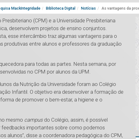
quisa MackIntegridade
Biblioteca Digital
Notícias
As vantagens da prox
 Presbiteriano (CPM) e a Universidade Presbiteriana
ica, desenvolvem projetos de ensino conjuntos.
sta, esse intercâmbio traz algumas vantagens para o
s produtivas entre alunos e professores da graduação
riquecedora para todas as partes. Nesta semana, por
desenvolvidas no CPM por alunos da UPM.
alunos da Nutrição da Universidade foram ao Colégio
ção Infantil. O objetivo era desenvolver a formação de
forma de promover o bem-estar, a higiene e o
de no mesmo
campus
do Colégio, assim, é possível
er feedbacks importantes sobre como podemos
sos alunos”, disse a coordenadora pedagógica do CPM,