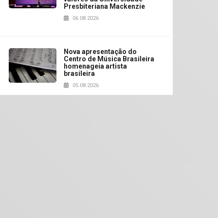
Presbiteriana Mackenzie
06.08.2026
Nova apresentação do
Centro de Música Brasileira
homenageia artista
brasileira
05.08.2026
Universidade Mackenzie
realizará nova edição da
Feira EducationUSA
05.08.2026
Seminário discute desafios
das novas tecnologias em
sistemas solares
residenciais
04.08.2026