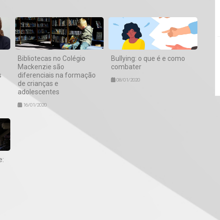
Bibliotecas no Colégio
Bullying: o que é e como
Mackenzie são
combater
s
diferenciais na formação
08/01/2020
de crianças e
adolescentes
16/01/2020
e: