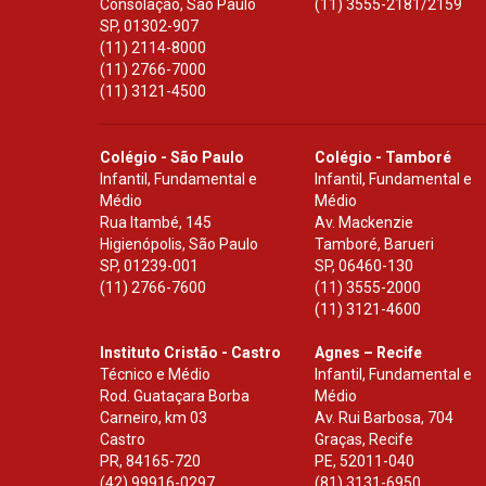
Consolação, São Paulo
(11) 3555-2181/2159
SP
,
01302-907
(11) 2114-8000
(11) 2766-7000
(11) 3121-4500
Colégio - São Paulo
Colégio - Tamboré
Infantil, Fundamental e
Infantil, Fundamental e
Médio
Médio
Rua Itambé, 145
Av. Mackenzie
Higienópolis, São Paulo
Tamboré, Barueri
SP
,
01239-001
SP
,
06460-130
(11) 2766-7600
(11) 3555-2000
(11) 3121-4600
Instituto Cristão - Castro
Agnes – Recife
Técnico e Médio
Infantil, Fundamental e
Rod. Guataçara Borba
Médio
Carneiro, km 03
Av. Rui Barbosa, 704
Castro
Graças, Recife
PR
,
84165-720
PE
,
52011-040
(42) 99916-0297
(81) 3131-6950