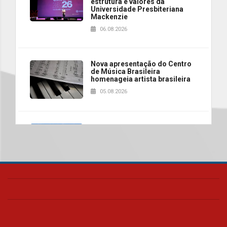
estrutura e valores da
Universidade Presbiteriana
Mackenzie
06.08.2026
Nova apresentação do Centro
de Música Brasileira
homenageia artista brasileira
05.08.2026
Universidade Mackenzie
realizará nova edição da Feira
EducationUSA
05.08.2026
Seminário discute desafios
das novas tecnologias em
sistemas solares residenciais
04.08.2026