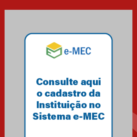
Mackenzie recepciona os
calouros do segundo semestre
de 2026
04.08.2026
Como o Colégio Mackenzie
Brasília prepara seus
estudantes para o PAS antes
mesmo do Ensino Médio
04.08.2026
Como os pais podem investir
na educação dos filhos além da
escola
04.08.2026
XIII Fórum de Aprendizagem