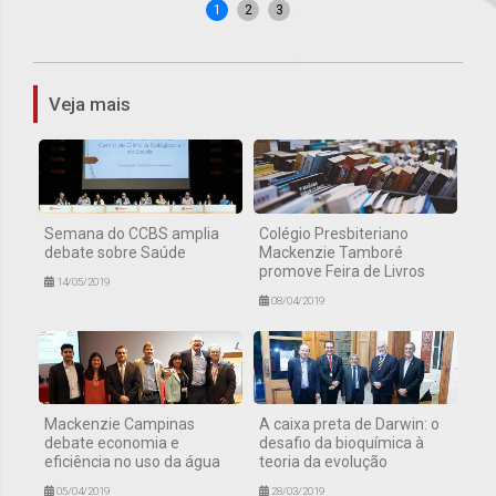
1
2
3
Veja mais
Semana do CCBS amplia
Colégio Presbiteriano
debate sobre Saúde
Mackenzie Tamboré
promove Feira de Livros
14/05/2019
08/04/2019
Mackenzie Campinas
A caixa preta de Darwin: o
debate economia e
desafio da bioquímica à
eficiência no uso da água
teoria da evolução
05/04/2019
28/03/2019