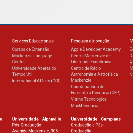
Serviços Educacionais:
Pesquisa e Inovação:
M
Cursos de Extensão
Apple Developer Academy
E
Mackenzie Language
Centro Mackenzie de
R
Center
Liberdade Econômica
R
Universidade Aberta do
Centro de Rádio
M
Tempo Útil
Astronomia e Astrofísica
N
Mackenzie
International Affairs (COI)
Coordenadoria de
Fomento à Pesquisa (CFP)
Vitrine Tecnologica
MackPesquisa
le
Universidade - Alphaville
Universidade - Campinas
Pós-Graduação
Graduação e Pós-
Avenida Mackenzie, 905 –
Graduação