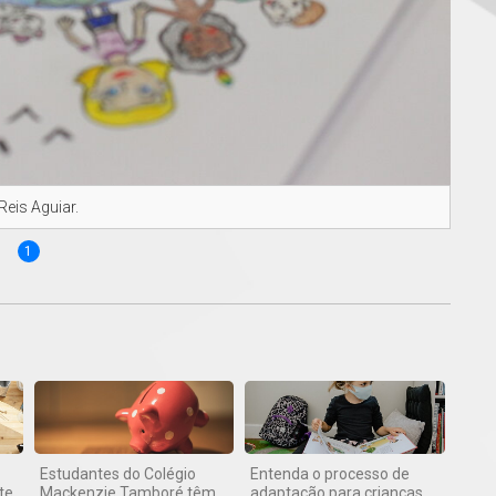
Reis Aguiar.
1
Estudantes do Colégio
Entenda o processo de
te
Mackenzie Tamboré têm
adaptação para crianças