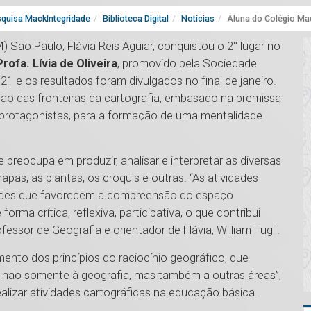
quisa MackIntegridade
Biblioteca Digital
Notícias
Aluna do Colégio Mac
 São Paulo, Flávia Reis Aguiar, conquistou o 2° lugar no
ofa. Lívia de Oliveira
, promovido pela Sociedade
21 e os resultados foram divulgados no final de janeiro.
ação das fronteiras da cartografia, embasado na premissa
 protagonistas, para a formação de uma mentalidade
 preocupa em produzir, analisar e interpretar as diversas
pas, as plantas, os croquis e outras. “As atividades
dades que favorecem a compreensão do espaço
orma crítica, reflexiva, participativa, o que contribui
fessor de Geografia e orientador de Flávia, William Fugii.
nto dos princípios do raciocínio geográfico, que
s não somente à geografia, mas também a outras áreas”,
alizar atividades cartográficas na educação básica.