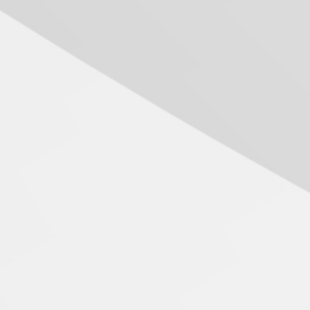
Mackenzie recepciona os
calouros do segundo
semestre de 2026
04.08.2026
Como o Colégio Mackenzie
Brasília prepara seus
estudantes para o PAS antes
mesmo do Ensino Médio
04.08.2026
Como os pais podem investir
na educação dos filhos além
da escola
04.08.2026
XIII Fórum de Aprendizagem