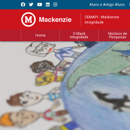
Aluno e Antigo Aluno
CEMAPI - Mackenzie
Integridade
O Mack
Núcleos de
Home
Integridade
Pesquisas