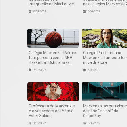
integração ao Mackenzie
nos colégios Mackenzie
19/08/2024
10/03/2022
Colégio Mackenzie Palmas
Colégio Presbiteriano
tem parceria com a NBA
Mackenzie Tamboré te
Basketball School Brasil
nova diretora
17/02/2022
17/02/2022
Professora do Mackenzie
Mackenzistas participa
é a vencedora do Prêmio
da série “Insight” do
Ester Sabino
GloboPlay
11/02/2022
10/02/2022