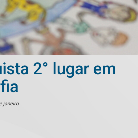
ista 2° lugar em
fia
e janeiro