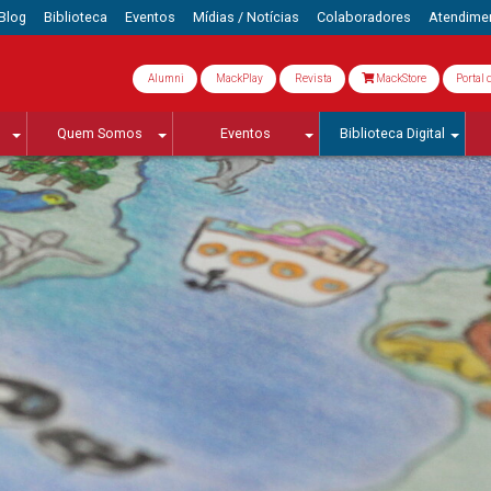
Blog
Biblioteca
Eventos
Mídias / Notícias
Colaboradores
Atendime
Alumni
MackPlay
Revista
MackStore
Portal 
Quem Somos
Eventos
Biblioteca Digital