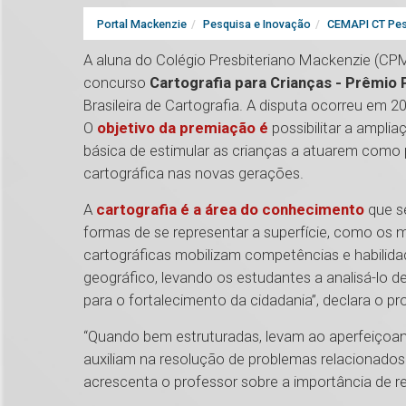
Portal Mackenzie
Pesquisa e Inovação
CEMAPI CT Pes
A aluna do Colégio Presbiteriano Mackenzie (CPM)
concurso
Cartografia para Crianças - Prêmio Pr
Brasileira de Cartografia. A disputa ocorreu em 20
O
objetivo da premiação é
possibilitar a ampli
básica de estimular as crianças a atuarem como
cartográfica nas novas gerações.
A
cartografia é a área do conhecimento
que se
formas de se representar a superfície, como os ma
cartográficas mobilizam competências e habili
geográfico, levando os estudantes a analisá-lo de f
para o fortalecimento da cidadania”, declara o pro
“Quando bem estruturadas, levam ao aperfeiçoame
auxiliam na resolução de problemas relacionado
acrescenta o professor sobre a importância de re