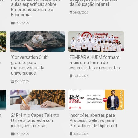
?
aulas específicas sobre
da Educação Infantil
Empreendedorismo e
08/03/2022
Economia
09/03/2022
‘Conversation Club’
FEMPAR e HUEM formam
m
gratuito para
mais uma turma de
mackenzistas da
especialistas e residentes
universidade
14/02/2022
15/02/2022
m
2° Prêmio Capes Talento
Inscrições abertas para
Universitário está com
Processo Seletivo para
inscrições abertas
Portadores de Diploma II
09/02/2022
09/02/2022