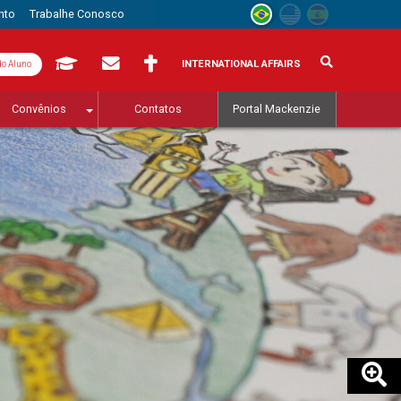
nto
Trabalhe Conosco
INTERNATIONAL AFFAIRS
do Aluno
Convênios
Contatos
Portal Mackenzie