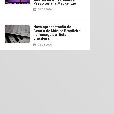
Presbiteriana Mackenzie
06.08.2026
Nova apresentação do
Centro de Música Brasileira
homenageia artista
brasileira
05.08.2026
Universidade Mackenzie
realizará nova edição da
Feira EducationUSA
05.08.2026
Seminário discute desafios
das novas tecnologias em
sistemas solares
residenciais
04.08.2026