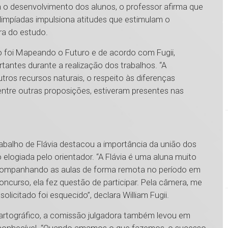
 o desenvolvimento dos alunos, o professor afirma que
limpíadas impulsiona atitudes que estimulam o
ura do estudo.
o foi Mapeando o Futuro e de acordo com Fugii,
antes durante a realização dos trabalhos. “A
ros recursos naturais, o respeito às diferenças
, entre outras proposições, estiveram presentes nas
rabalho de Flávia destacou a importância da união dos
o elogiada pelo orientador. “A Flávia é uma aluna muito
ompanhando as aulas de forma remota no período em
concurso, ela fez questão de participar. Pela câmera, me
icitado foi esquecido”, declara William Fugii.
artográfico, a comissão julgadora também levou em