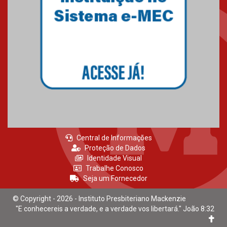
04.08.2026
Como os pais podem investir
na educação dos filhos além da
escola
04.08.2026
Central de Informações
Proteção de Dados
Identidade Visual
Trabalhe Conosco
Seja um Fornecedor
© Copyright - 2026 - Instituto Presbiteriano Mackenzie
"E conhecereis a verdade, e a verdade vos libertará." João 8:32