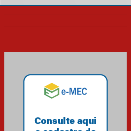
05.08.2026
Universidade Mackenzie
realizará nova edição da Feira
EducationUSA
05.08.2026
Seminário discute desafios
das novas tecnologias em
sistemas solares residenciais
04.08.2026
Mackenzie recepciona os
calouros do segundo semestre
de 2026
04.08.2026
Como o Colégio Mackenzie