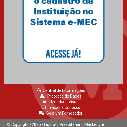
Brasília prepara seus
estudantes para o PAS antes
mesmo do Ensino Médio
04.08.2026
Como os pais podem investir
na educação dos filhos além da
escola
04.08.2026
Central de Informações
Proteção de Dados
Identidade Visual
Trabalhe Conosco
Seja um Fornecedor
© Copyright - 2026 - Instituto Presbiteriano Mackenzie