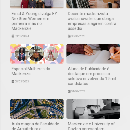
Ernst & Young divulga EY
Docente mackenzista
NextGen Women em
avalia nova lei que obriga
primeira mão no
empresas a agirem contra
Mackenzie
assédio
03/05/2024
03/04/2023
Especial Mulheres do
Aluna de Publicidade é
Mackenzie
destaque em processo
seletivo envolvendo 19 mil
08/03/2023
candidatos
01/02/2023
Aula magna da Faculdade
Mackenzie e University of
de Arquitetura e
Dayton apresentam