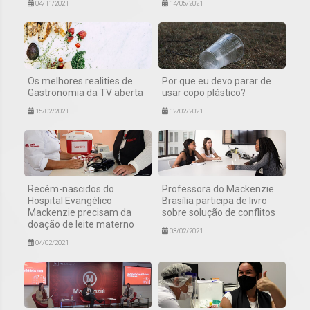
04/11/2021
14/05/2021
Os melhores realities de
Por que eu devo parar de
Gastronomia da TV aberta
usar copo plástico?
15/02/2021
12/02/2021
Recém-nascidos do
Professora do Mackenzie
Hospital Evangélico
Brasília participa de livro
Mackenzie precisam da
sobre solução de conflitos
doação de leite materno
03/02/2021
04/02/2021