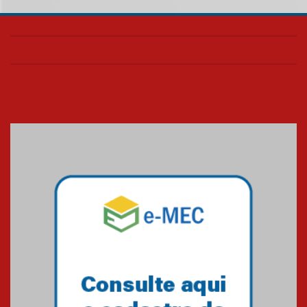
Segundo dia da Recepção aos
calouros 2026.2 apresenta
estrutura e valores da
Universidade Presbiteriana
Mackenzie
06.08.2026
Nova apresentação do Centro
de Música Brasileira
homenageia artista brasileira
05.08.2026
Universidade Mackenzie
realizará nova edição da Feira
EducationUSA
05.08.2026