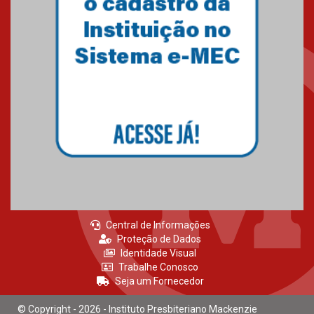
Seminário discute desafios
das novas tecnologias em
sistemas solares residenciais
04.08.2026
Mackenzie recepciona os
calouros do segundo semestre
de 2026
04.08.2026
Central de Informações
Proteção de Dados
Identidade Visual
Trabalhe Conosco
Seja um Fornecedor
© Copyright - 2026 - Instituto Presbiteriano Mackenzie