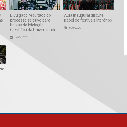
D
Divulgado resultado do
Aula Inaugural discute
as
processo seletivo para
papel de festivais literários
bolsas de Iniciação
13/08/2020
Científica da Universidade
14/08/2020
zie