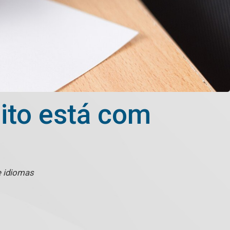
eito está com
e idiomas