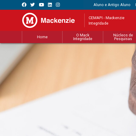
Aluno e Antigo Aluno
CEMAPI - Mackenzie
Integridade
O Mack
Núcleos de
Home
Integridade
Pesquisas