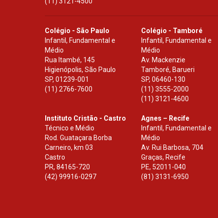
(11) 3121-4500
Colégio - São Paulo
Colégio - Tamboré
Infantil, Fundamental e
Infantil, Fundamental e
Médio
Médio
Rua Itambé, 145
Av. Mackenzie
Higienópolis, São Paulo
Tamboré, Barueri
SP
,
01239-001
SP
,
06460-130
(11) 2766-7600
(11) 3555-2000
(11) 3121-4600
Instituto Cristão - Castro
Agnes – Recife
Técnico e Médio
Infantil, Fundamental e
Rod. Guataçara Borba
Médio
Carneiro, km 03
Av. Rui Barbosa, 704
Castro
Graças, Recife
PR
,
84165-720
PE
,
52011-040
(42) 99916-0297
(81) 3131-6950