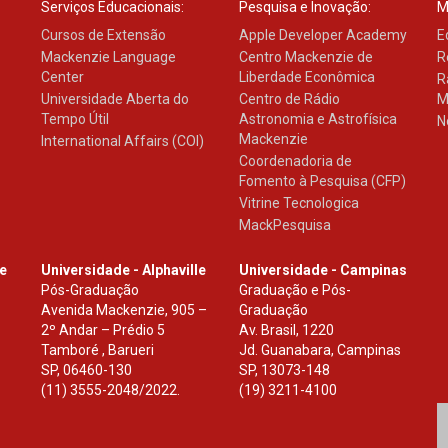
Serviços Educacionais:
Pesquisa e Inovação:
M
Cursos de Extensão
Apple Developer Academy
E
Mackenzie Language
Centro Mackenzie de
R
Center
Liberdade Econômica
R
Universidade Aberta do
Centro de Rádio
M
Tempo Útil
Astronomia e Astrofísica
N
Mackenzie
International Affairs (COI)
Coordenadoria de
Fomento à Pesquisa (CFP)
Vitrine Tecnologica
MackPesquisa
le
Universidade - Alphaville
Universidade - Campinas
Pós-Graduação
Graduação e Pós-
Avenida Mackenzie, 905 –
Graduação
2º Andar – Prédio 5
Av. Brasil, 1220
Tamboré , Barueri
Jd. Guanabara, Campinas
SP
,
06460-130
SP
,
13073-148
(11) 3555-2048/2022.
(19) 3211-4100