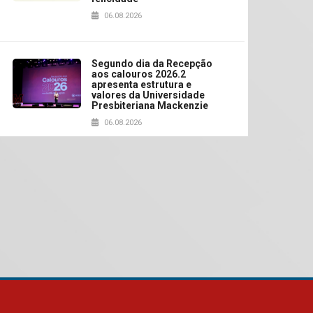
06.08.2026
Segundo dia da Recepção
aos calouros 2026.2
apresenta estrutura e
valores da Universidade
Presbiteriana Mackenzie
06.08.2026
Nova apresentação do
Centro de Música Brasileira
homenageia artista
brasileira
05.08.2026
Universidade Mackenzie
realizará nova edição da
Feira EducationUSA
05.08.2026