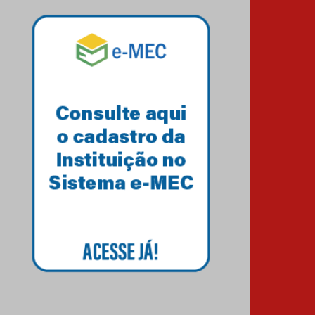
Como os pais podem investir
na educação dos filhos além
da escola
04.08.2026