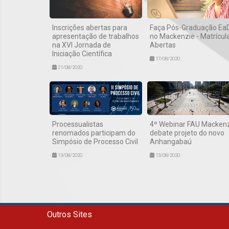
Inscrições abertas para
Faça Pós-Graduação Ea
apresentação de trabalhos
no Mackenzie - Matrícul
na XVI Jornada de
Abertas
Iniciação Científica
17/08/2020
21/08/2020
Processualistas
4º Webinar FAU Macken
renomados participam do
debate projeto do novo
Simpósio de Processo Civil
Anhangabaú
13/08/2020
13/08/2020
Outros Sites