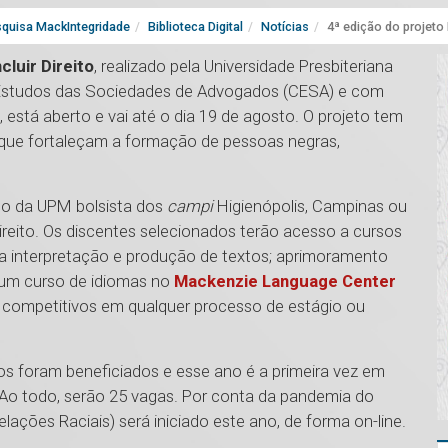
quisa MackIntegridade
Biblioteca Digital
Notícias
4ª edição do projeto 
ncluir Direito
, realizado pela Universidade Presbiteriana
Estudos das Sociedades de Advogados (CESA) e com
 está aberto e vai até o dia 19 de agosto. O projeto tem
 que fortaleçam a formação de pessoas negras,
uno da UPM bolsista dos
campi
Higienópolis, Campinas ou
 Direito. Os discentes selecionados terão acesso a cursos
na interpretação e produção de textos; aprimoramento
e um curso de idiomas no
Mackenzie Language Center
te competitivos em qualquer processo de estágio ou
nos foram beneficiados e esse ano é a primeira vez em
o todo, serão 25 vagas. Por conta da pandemia do
ações Raciais) será iniciado este ano, de forma on-line.