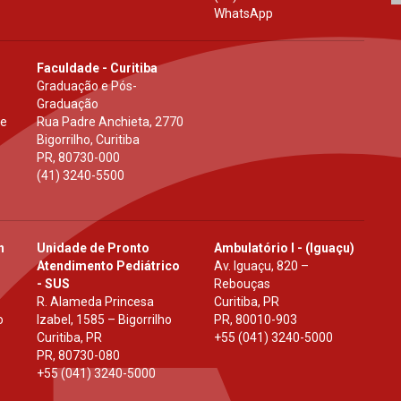
WhatsApp
Faculdade - Curitiba
Graduação e Pós-
Graduação
 e
Rua Padre Anchieta, 2770
Bigorrilho, Curitiba
PR
,
80730-000
(41) 3240-5500
h
Unidade de Pronto
Ambulatório I - (Iguaçu)
Atendimento Pediátrico
Av. Iguaçu, 820 –
- SUS
Rebouças
R. Alameda Princesa
Curitiba, PR
o
Izabel, 1585 – Bigorrilho
PR
,
80010-903
Curitiba, PR
+55 (041) 3240-5000
PR
,
80730-080
+55 (041) 3240-5000