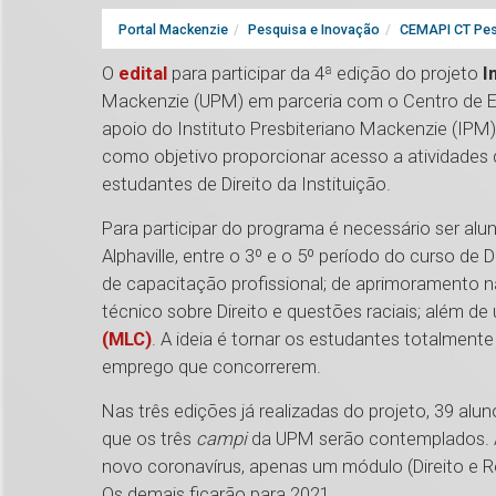
Portal Mackenzie
Pesquisa e Inovação
CEMAPI CT Pes
O
edital
para participar da 4ª edição do projeto
I
Mackenzie (UPM) em parceria com o Centro de 
apoio do Instituto Presbiteriano Mackenzie (IPM),
como objetivo proporcionar acesso a atividades
estudantes de Direito da Instituição.
Para participar do programa é necessário ser al
Alphaville, entre o 3º e o 5º período do curso de
de capacitação profissional; de aprimoramento 
técnico sobre Direito e questões raciais; além d
(MLC)
. A ideia é tornar os estudantes totalmen
emprego que concorrerem.
Nas três edições já realizadas do projeto, 39 alu
que os três
campi
da UPM serão contemplados. A
novo coronavírus, apenas um módulo (Direito e Rel
Os demais ficarão para 2021.