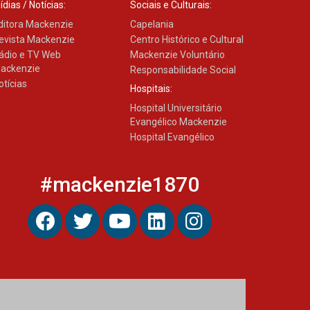
ídias / Notícias:
Sociais e Culturais:
ditora Mackenzie
Capelania
evista Mackenzie
Centro Histórico e Cultural
Seminário discute desafios
das novas tecnologias em
ádio e TV Web
Mackenzie Voluntário
sistemas solares
ackenzie
Responsabilidade Social
residenciais
otícias
Hospitais:
04.08.2026
Hospital Universitário
Evangélico Mackenzie
Mackenzie recepciona os
Hospital Evangélico
calouros do segundo
semestre de 2026
04.08.2026
#mackenzie1870
Como o Colégio Mackenzie
Brasília prepara seus
estudantes para o PAS antes
mesmo do Ensino Médio
04.08.2026