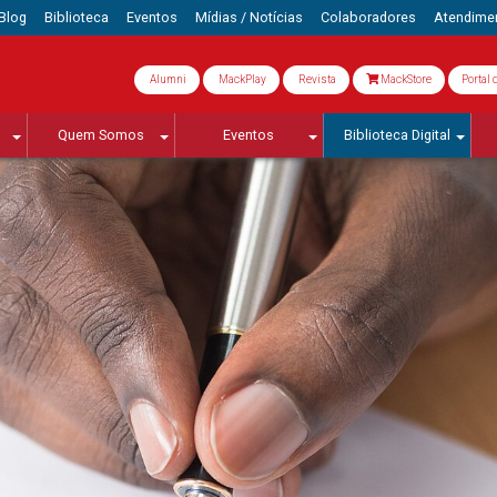
Blog
Biblioteca
Eventos
Mídias / Notícias
Colaboradores
Atendime
Alumni
MackPlay
Revista
MackStore
Portal 
Quem Somos
Eventos
Biblioteca Digital