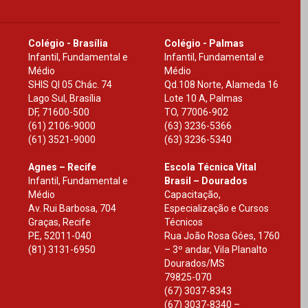
Colégio - Brasília
Colégio - Palmas
Infantil, Fundamental e
Infantil, Fundamental e
Médio
Médio
SHIS Ql 05 Chác. 74
Qd.108 Norte, Alameda 16
Lago Sul, Brasília
Lote 10 A, Palmas
DF
,
71600-500
TO
,
77006-902
(61) 2106-9000
(63) 3236-5366
(61) 3521-9000
(63) 3236-5340
Agnes – Recife
Escola Técnica Vital
Infantil, Fundamental e
Brasil – Dourados
Médio
Capacitação,
Av. Rui Barbosa, 704
Especialização e Cursos
Graças, Recife
Técnicos
PE
,
52011-040
Rua João Rosa Góes, 1760
(81) 3131-6950
– 3º andar, Vila Planalto
Dourados
/
MS
79825-070
(67) 3037-8343
(67) 3037-8340 –