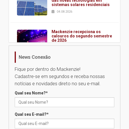
das novas tecnologias em
sistemas solares residenciais
04.08.2026
Mackenzie recepciona os
calouros do segundo semestre
de 2026
04.08.2026
News Conexão
Como o Colégio Mackenzie
Fique por dentro do Mackenzie!
Brasília prepara seus
Cadastre-se em segundos e receba nossas
estudantes para o PAS antes
mesmo do Ensino Médio
notícias e novidades direto no seu e-mail.
04.08.2026
Qual seu Nome?
*
Como os pais podem investir
na educação dos filhos além da
Qual seu E-mail?
*
escola
04.08.2026