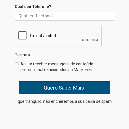
Qual seu Telefone?
XIII Fórum de Aprendizagem
Transformadora reúne
docentes para debater
inovação e desafios da
educação superior
04.08.2026
Termos
Professora do Mackenzie é
finalista do Prêmio Jabuti com
Aceito receber mensagens de conteúdo
obra sobre ética e arquitetura
promocional relacionados ao Mackenzie
contemporânea
04.08.2026
Semana Internacional
Fique tranquilo, não encheremos a sua caixa de spam!
Mackenzie promove parcerias
internacionais
03.08.2026