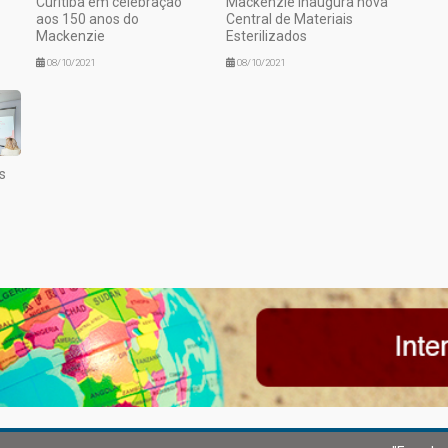
Curitiba em celebração
Mackenzie inaugura nova
aos 150 anos do
Central de Materiais
Mackenzie
Esterilizados
08/10/2021
08/10/2021
s