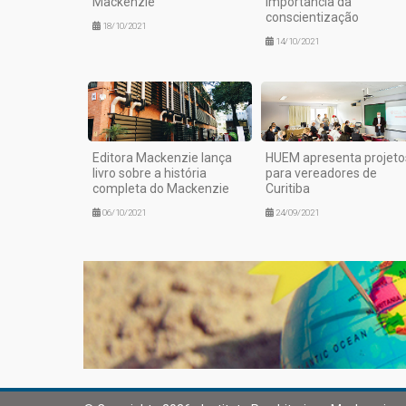
Mackenzie
importância da
conscientização
18/10/2021
14/10/2021
Editora Mackenzie lança
HUEM apresenta projeto
livro sobre a história
para vereadores de
completa do Mackenzie
Curitiba
06/10/2021
24/09/2021