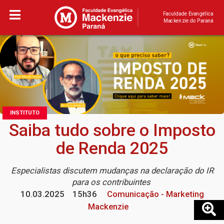
Faculdade Evangélica
Mackenzie do Paraná
INSTITUTO
Saiba tudo sobre o Imposto
de Renda 2025
Especialistas discutem mudanças na declaração do IR
para os contribuintes
10.03.2025
15h36
Comunicação - Marketing
Mackenzie