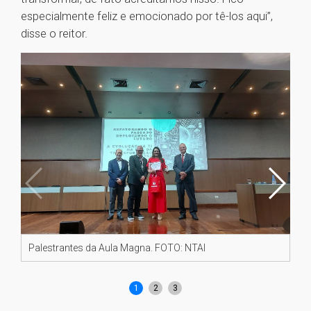
especialmente feliz e emocionado por tê-los aqui”,
disse o reitor.
Palestrantes da Aula Magna. FOTO: NTAI
Re
FO
1
2
3