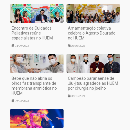
Encontro de Cuidados
Amamentação coletiva
Paliativos reúne
celebra o Agosto Dourado
especialistas no HUEM
no HUEM
04/09/2023
08/08/2023
Bebê que não abria os
Campeão paranaense de
olhos faz transplante de
Jiu-jitsu agradece ao HUEM
membrana amniótica no
por cirurgia no joelho
HUEM
06/10/2021
09/03/2023