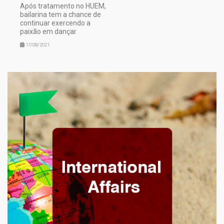
Após tratamento no HUEM,
bailarina tem a chance de
continuar exercendo a
paixão em dançar
17/08/2021