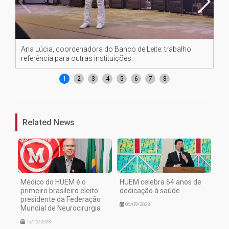
Ana Lúcia, coordenadora do Banco de Leite: trabalho
Dr
referência para outras instituições.
Co
1
2
3
4
5
6
7
8
Related News
Médico do HUEM é o
HUEM celebra 64 anos de
primeiro brasileiro eleito
dedicação à saúde
presidente da Federação
06/09/2023
Mundial de Neurocirurgia
19/12/2023