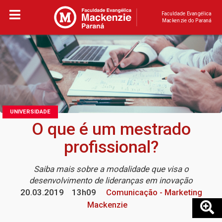
Faculdade Evangélica
Mackenzie do Paraná
UNIVERSIDADE
O que é um mestrado
profissional?
Saiba mais sobre a modalidade que visa o
desenvolvimento de lideranças em inovação
20.03.2019
13h09
Comunicação - Marketing
Mackenzie