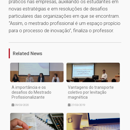
práticos nas empresas, auxiliando os estudantes em
novas estratégias e em resoluções de desafios
particulares das organizações em que se encontram.
“Assim, o mestrado profissional é um espaço propício
para o processo de inovação”, finaliza o professor.
1
Related News
A importância e os
Vantagens do transporte
desafios do Mestrado
coletivo por levitação
Profissionalizante
magnética
09/03/2020
27/03/2019