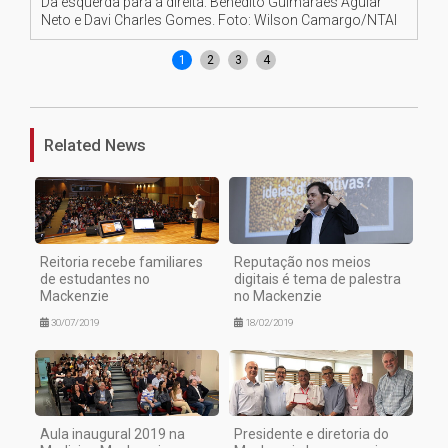
Da esquerda para a direita: Benedito Guimarães Aguiar
Ve
Neto e Davi Charles Gomes. Foto: Wilson Camargo/NTAI
Fo
1
2
3
4
Related News
Reitoria recebe familiares
Reputação nos meios
de estudantes no
digitais é tema de palestra
Mackenzie
no Mackenzie
30/07/2019
18/02/2019
Aula inaugural 2019 na
Presidente e diretoria do