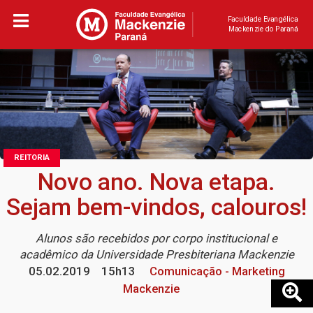
Faculdade Evangélica
Mackenzie do Paraná
REITORIA
Novo ano. Nova etapa.
Sejam bem-vindos, calouros!
Alunos são recebidos por corpo institucional e
acadêmico da Universidade Presbiteriana Mackenzie
05.02.2019
15h13
Comunicação - Marketing
Mackenzie