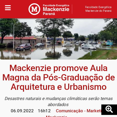
Faculdade Evangélica
Mackenzie do Paraná
Mackenzie promove Aula
Magna da Pós-Graduação de
Arquitetura e Urbanismo
Desastres naturais e mudanças climáticas serão temas
abordados
06.09.2022
16h12
Comunicação - Marketing