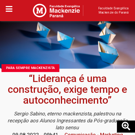
Faculdade Evangélica
Mackenzie do Paraná
PARA SEMPRE MACKENZISTA
“Liderança é uma
construção, exige tempo e
autoconhecimento”
Sergio Sabino, eterno mackenzista, palestrou na
recepção aos Alunos Ingressantes da Pós-graduação
lato sensu
09.08.2022
09h41
Comunicação - Marketing