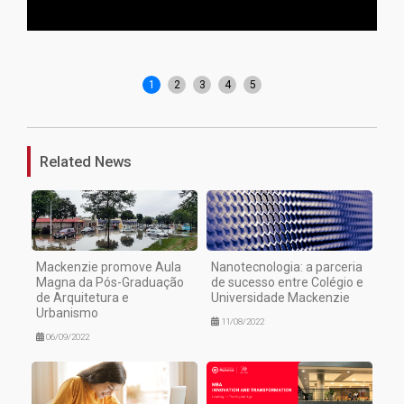
Pr
1
2
3
4
5
Related News
Mackenzie promove Aula
Nanotecnologia: a parceria
Magna da Pós-Graduação
de sucesso entre Colégio e
de Arquitetura e
Universidade Mackenzie
Urbanismo
11/08/2022
06/09/2022