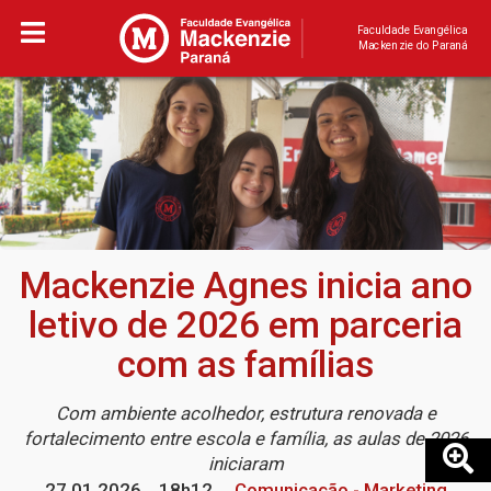
Faculdade Evangélica
Mackenzie do Paraná
Mackenzie Agnes inicia ano
letivo de 2026 em parceria
com as famílias
Com ambiente acolhedor, estrutura renovada e
fortalecimento entre escola e família, as aulas de 2026
iniciaram
27.01.2026
18h12
Comunicação - Marketing