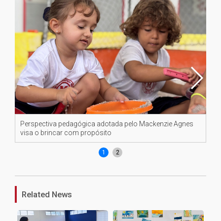
Perspectiva pedagógica adotada pelo Mackenzie Agnes
Pe
visa o brincar com propósito
vi
1
2
Related News