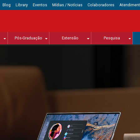
Blog
Library
Eventos
Mídias / Notícias
Colaboradores
Atendimen
Pós-Graduação
Extensão
Pesquisa