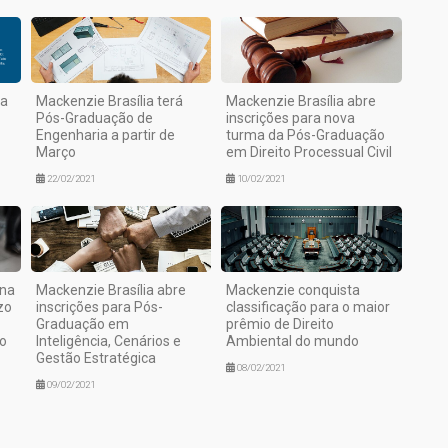
ra
Mackenzie Brasília terá
Mackenzie Brasília abre
Pós-Graduação de
inscrições para nova
Engenharia a partir de
turma da Pós-Graduação
Março
em Direito Processual Civil
22/02/2021
10/02/2021
ana
Mackenzie Brasília abre
Mackenzie conquista
zo
inscrições para Pós-
classificação para o maior
Graduação em
prêmio de Direito
o
Inteligência, Cenários e
Ambiental do mundo
Gestão Estratégica
08/02/2021
09/02/2021