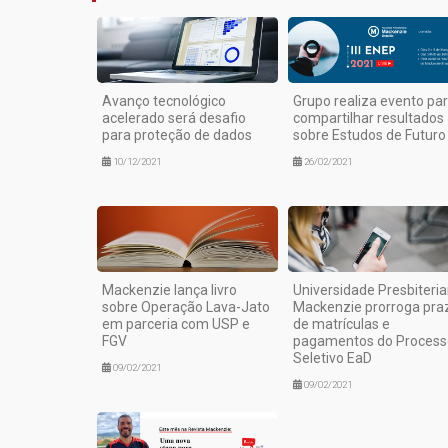
Avanço tecnológico
Grupo realiza evento pa
acelerado será desafio
compartilhar resultados
para proteção de dados
sobre Estudos de Futuro
10/12/2021
26/02/2021
Mackenzie lança livro
Universidade Presbiteri
sobre Operação Lava-Jato
Mackenzie prorroga pra
em parceria com USP e
de matrículas e
FGV
pagamentos do Process
Seletivo EaD
09/02/2021
09/02/2021