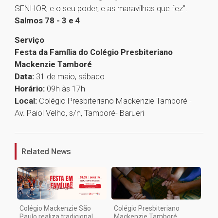
SENHOR, e o seu poder, e as maravilhas que fez”.
Salmos 78 - 3 e 4
Serviço
Festa da Família do Colégio Presbiteriano
Mackenzie Tamboré
Data:
31 de maio, sábado
Horário:
09h às 17h
Local:
Colégio Presbiteriano Mackenzie Tamboré -
Av. Paiol Velho, s/n, Tamboré- Barueri
1
Related News
Colégio Mackenzie São
Colégio Presbiteriano
Paulo realiza tradicional
Mackenzie Tamboré