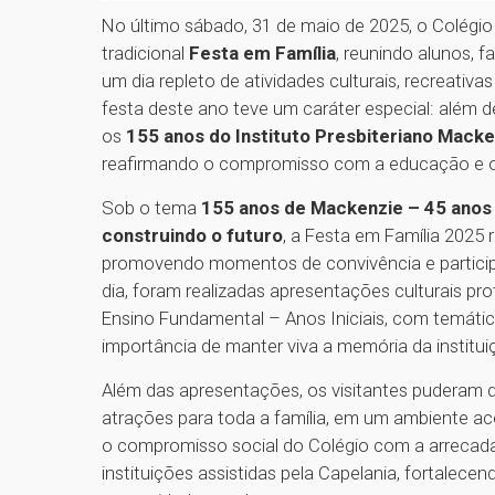
No último sábado, 31 de maio de 2025, o Colég
tradicional
Festa em Família
, reunindo alunos, 
um dia repleto de atividades culturais, recreativ
festa deste ano teve um caráter especial: além de
os
155 anos do Instituto Presbiteriano Mack
reafirmando o compromisso com a educação e os 
Sob o tema
155 anos de Mackenzie – 45 anos
construindo o futuro
, a Festa em Família 2025
promovendo momentos de convivência e participa
dia, foram realizadas apresentações culturais pr
Ensino Fundamental – Anos Iniciais, com temátic
importância de manter viva a memória da institui
Além das apresentações, os visitantes puderam d
atrações para toda a família, em um ambiente ac
o compromisso social do Colégio com a arrecada
instituições assistidas pela Capelania, fortalecen