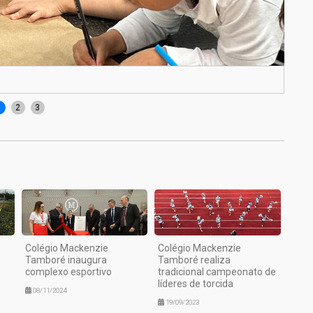
a
Fest
1
2
3
Colégio Mackenzie
Colégio Mackenzie
Tamboré inaugura
Tamboré realiza
complexo esportivo
tradicional campeonato de
líderes de torcida
08/11/2024
19/09/2023