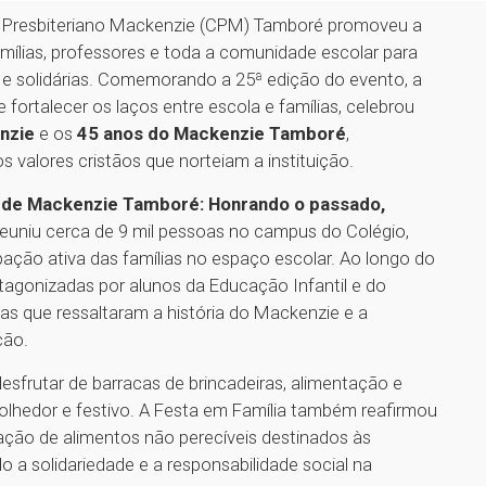
io Presbiteriano Mackenzie (CPM) Tamboré promoveu a
famílias, professores e toda a comunidade escolar para
as e solidárias. Comemorando a 25ª edição do evento, a
 fortalecer os laços entre escola e famílias, celebrou
enzie
e os
45 anos do Mackenzie Tamboré
,
valores cristãos que norteiam a instituição.
 de Mackenzie Tamboré: Honrando o passado,
 reuniu cerca de 9 mil pessoas no campus do Colégio,
ção ativa das famílias no espaço escolar. Ao longo do
otagonizadas por alunos da Educação Infantil e do
as que ressaltaram a história do Mackenzie e a
ção.
esfrutar de barracas de brincadeiras, alimentação e
olhedor e festivo. A Festa em Família também reafirmou
ção de alimentos não perecíveis destinados às
do a solidariedade e a responsabilidade social na