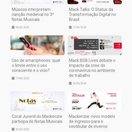
Músicos interpretam
Mack Talks: O Status da
canção medieval no 3º
Transformação Digital no
Notas Musicais
Brasil
18/06/2020
17/06/2020
Uso de smartphones: qual
Mack BSB Lives debate o
o limite entre o uso
impacto da crise do
consciente e o vício?
coronavírus no ambiente
de trabalho
17/06/2020
16/06/2020
Coral Juvenil do Mackenzie
Mackenzie: novo modelo
participa do Notas Musicais
de ingresso para o
vestibular de inverno
16/06/2020