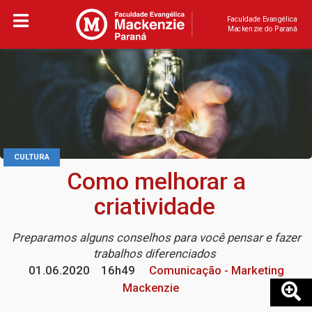
Faculdade Evangélica
Mackenzie do Paraná
CULTURA
Como melhorar a
criatividade
Preparamos alguns conselhos para você pensar e fazer
trabalhos diferenciados
01.06.2020
16h49
Comunicação - Marketing
Mackenzie