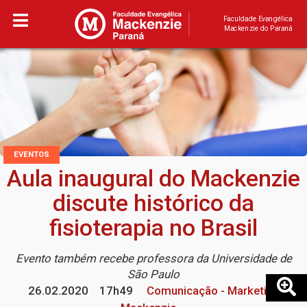
Faculdade Evangélica
Mackenzie do Paraná
EVENTOS
Aula inaugural do Mackenzie
discute histórico da
fisioterapia no Brasil
Evento também recebe professora da Universidade de
São Paulo
26.02.2020
17h49
Comunicação - Marketing