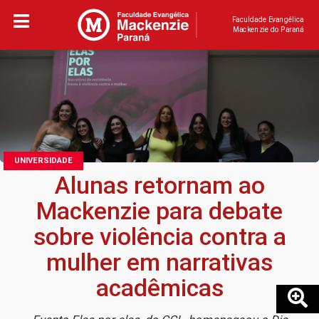
Faculdade Evangélica
Mackenzie do Paraná
UNIVERSIDADE
Alunas retornam ao
Mackenzie para debate
sobre violência contra a
mulher em narrativas
acadêmicas