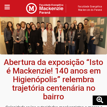
Faculdade Evangélica
Mackenzie do Paraná
Abertura da exposição “Isto
é Mackenzie! 140 anos em
Higienópolis” relembra
trajetória centenária no
bairro