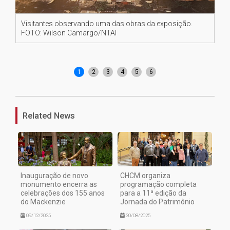
Visitantes observando uma das obras da exposição.
Vi
FOTO: Wilson Camargo/NTAI
FO
1
2
3
4
5
6
Related News
Inauguração de novo
CHCM organiza
monumento encerra as
programação completa
celebrações dos 155 anos
para a 11ª edição da
do Mackenzie
Jornada do Patrimônio
09/12/2025
20/08/2025