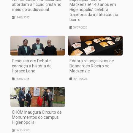
abordam a ficção cristã no
Mackenzie! 140 anos em
meio do audiovisual
Higienópolis” celebra
trajetória da instituição no
18/07/2025
bairro
08/07/2025
Pesquisa em Debate:
Editora relança livros de
conheça a história de
Boanerges Ribeiro no
Horace Lane
Mackenzie
16/04/2025
16/12/2024
CHCM inaugura Circuito de
Monumentos do campus
Higienópolis
19/10/2023