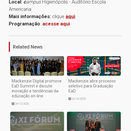
Local:
c
ampus
Higienópolis - Auditório Escola
Americana
Mais informações:
clique
aqui
Programação
:
acesse aqui
1
Related News
Mackenzie Digital promove
Mackenzie abre processo
EaD Summit e discute
seletivo para Graduação
inovação e tendências da
EaD
educação on-line
22/10/2025
09/12/2025