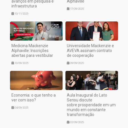
avanços em pesquisa e
Alphaville
infraestrutura
17/09/2025
10/11/2025
Medicina Mackenzie
Universidade Mackenzie e
Alphaville: Inscrições
AVEVA assinam contrato
abertas para vestibular
de cooperação
10/09/2025
09/09/2025
Economia: o que tenho a
Aula Inaugural do Lato
ver com isso?
Sensu discute
sobre prosperidade em um
04/09/2025
mundo em constante
transformação
02/09/2025