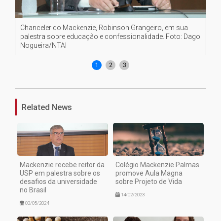
Chanceler do Mackenzie, Robinson Grangeiro, em sua
Mar
palestra sobre educação e confessionalidade. Foto: Dago
No
Nogueira/NTAI
1
2
3
Related News
Mackenzie recebe reitor da
Colégio Mackenzie Palmas
USP em palestra sobre os
promove Aula Magna
desafios da universidade
sobre Projeto de Vida
no Brasil
14/02/2023
03/05/2024