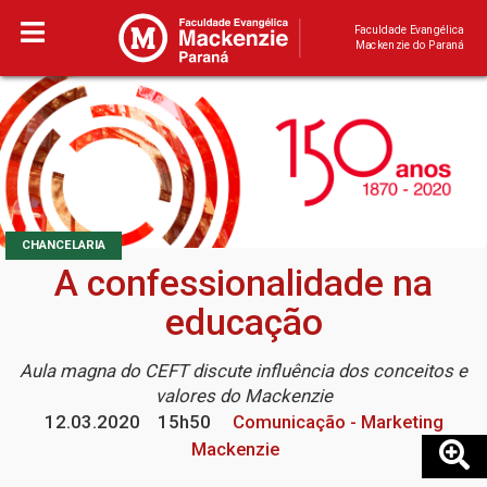
Faculdade Evangélica
Mackenzie do Paraná
CHANCELARIA
A confessionalidade na
educação
Aula magna do CEFT discute influência dos conceitos e
valores do Mackenzie
12.03.2020
15h50
Comunicação - Marketing
Mackenzie