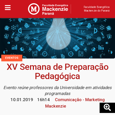
Faculdade Evangélica
Mackenzie do Paraná
EVENTOS
XV Semana de Preparação
Pedagógica
Evento reúne professores da Universidade em atividades
programadas
10.01.2019
16h14
Comunicação - Marketing
Mackenzie