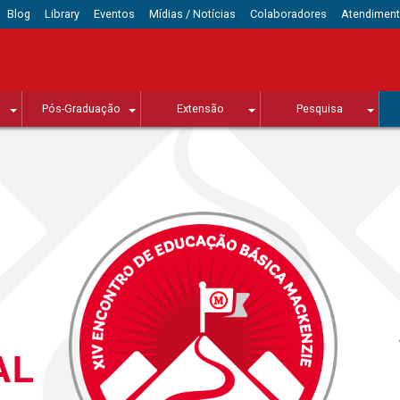
Blog
Library
Eventos
Mídias / Notícias
Colaboradores
Atendimen
Pós-Graduação
Extensão
Pesquisa