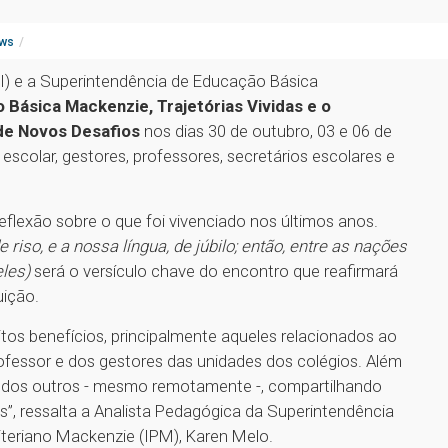
ws
PI) e a Superintendência de Educação Básica
Básica Mackenzie, Trajetórias Vividas e o
 de Novos Desafios
nos dias 30 de outubro, 03 e 06 de
colar, gestores, professores, secretários escolares e
flexão sobre o que foi vivenciado nos últimos anos.
riso, e a nossa língua, de júbilo; então, entre as nações
eles)
será o versículo chave do encontro que reafirmará
uição.
tos benefícios, principalmente aqueles relacionados ao
ofessor e dos gestores das unidades dos colégios. Além
 dos outros - mesmo remotamente -, compartilhando
os”, ressalta a Analista Pedagógica da Superintendência
iteriano Mackenzie (IPM), Karen Melo.