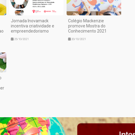
o
Jornada Inovamack
Colégio Mackenzie
incentiva criatividade e
promove Mostra do
ao
empreendedorismo
Conhecimento 2021
25/10/2021
20/10/2021
o
er