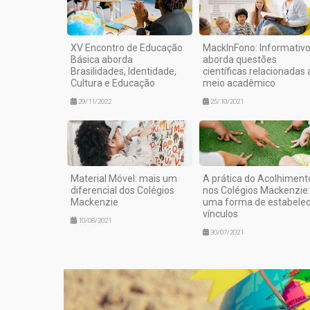
XV Encontro de Educação
MackInFono: Informativ
Básica aborda
aborda questões
Brasilidades, Identidade,
científicas relacionadas 
Cultura e Educação
meio acadêmico
29/11/2022
25/10/2021
Material Móvel: mais um
A prática do Acolhiment
diferencial dos Colégios
nos Colégios Mackenzie:
Mackenzie
uma forma de estabelec
vínculos
10/08/2021
30/07/2021