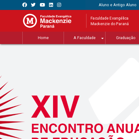
Aluno e Antigo Aluno
Faculdade Evangélica
Mackenzie do Paraná
Home
A Faculdade
Graduação