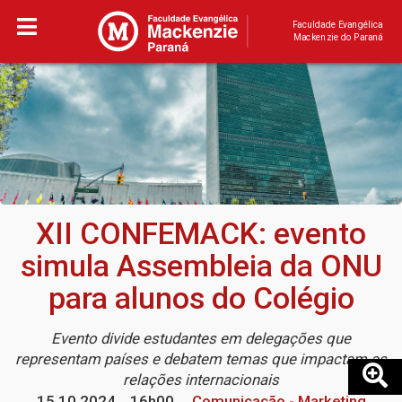
Faculdade Evangélica
Mackenzie do Paraná
XII CONFEMACK: evento
simula Assembleia da ONU
para alunos do Colégio
Evento divide estudantes em delegações que
representam países e debatem temas que impactam as
relações internacionais
15.10.2024
16h00
Comunicação - Marketing