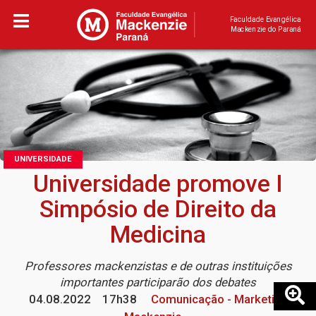
Faculdade Evangélica
Mackenzie do Paraná
UNIVERSIDADE
Universidade promove I
Simpósio de Direito da
Medicina
Professores mackenzistas e de outras instituições
importantes participarão dos debates
04.08.2022
17h38
Comunicação - Marketing