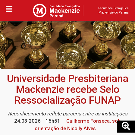
Faculdade Evangélica
Mackenzie do Paraná
Universidade Presbiteriana
Mackenzie recebe Selo
Ressocialização FUNAP
Reconhecimento reflete parceria entre as instituições
24.03.2026
15h51
Guilherme Fonseca, sob
orientação de Nicolly Alves