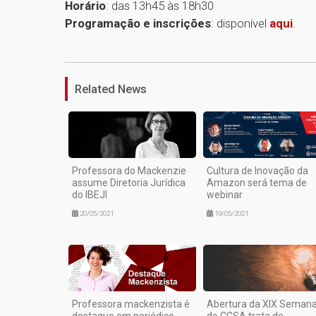
Horário
: das 13h45 às 18h30
Programação e inscrições
: disponível
aqui
.
Related News
Professora do Mackenzie
Cultura de Inovação da
assume Diretoria Jurídica
Amazon será tema de
do IBEJI
webinar
20/05/2021
19/05/2021
Professora mackenzista é
Abertura da XIX Seman
destaque em periódico
do CCSA trata de