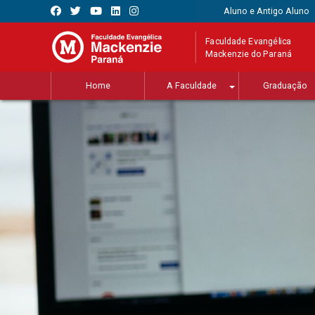
Aluno e Antigo Aluno
Faculdade Evangélica
Mackenzie do Paraná
Home
A Faculdade
Graduação