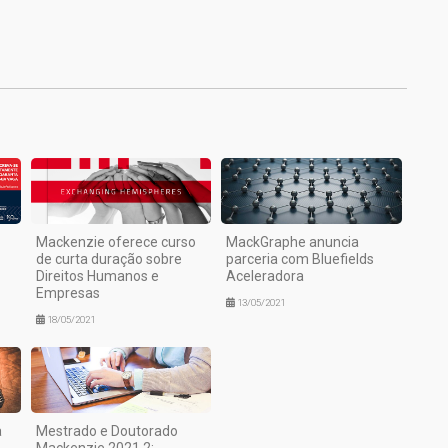
1
Mackenzie oferece curso
MackGraphe anuncia
de curta duração sobre
parceria com Bluefields
Direitos Humanos e
Aceleradora
Empresas
13/05/2021
18/05/2021
a
Mestrado e Doutorado
Mackenzie 2021.2: