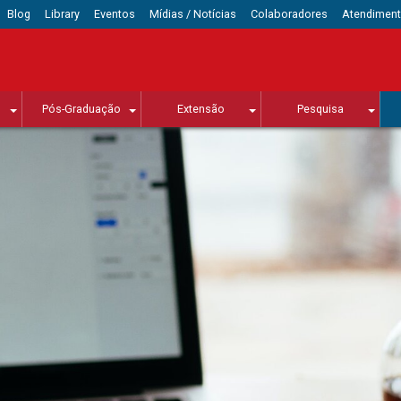
Blog
Library
Eventos
Mídias / Notícias
Colaboradores
Atendimen
Pós-Graduação
Extensão
Pesquisa