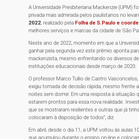
A Universidade Presbiteriana Mackenzie (UPM) f
privada mais admirada pelos paulistanos no lev
2022
, realizado pela
Folha de S.Paulo e coorde
melhores serviços e marcas da cidade de São P
Neste ano de 2022, momento em que a Universida
ganhar pela segunda vez este prêmio aponta para
mackenzista, mesmo enfrentando os diversos de
instituições educacionais desde março de 2020.
O professor Marco Tullio de Castro Vasconcelos,
exigiu tomada de decisão rápida, mesmo frente 
noites sem dormir. Em uma resposta à situação q
estarem prontos para essa nova realidade. Inv
que se mostraram resilientes e outras que já tin
colocaram à disposição de todos”, diz.
Em abril, desde o dia 11, a UPM voltou às aulas
que acumulou durante o ensino on-line e coloca