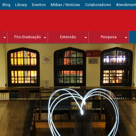
Blog
Library
Eventos
Mídias / Notícias
Colaboradores
Atendimen
Pós-Graduação
Extensão
Pesquisa