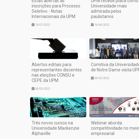
Estão abertas as
UPM recebe placa como
inscrições para Processo
Universidade mais
Seletivo - Notas
admirada pelos
Internacionais da UPM
paulistanos
19/07/2022
16/06/2022
Abertos editais para
Comitiva da Universidad
representantes discentes
de Notre Dame visita U
nas eleições CONSU e
06/05/2022
CEPE da UPM
06/05/2022
Três novos cursos na
Webinar aborda
Universidade Mackenzie
competitividade no mei
Alphaville
empresarial