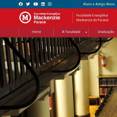
Aluno e Antigo Aluno
Faculdade Evangélica
Mackenzie do Paraná
Home
A Faculdade
Graduação