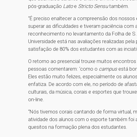
pós-graduação
Lato
e
Stricto Sensu
também.
“É preciso enaltecer a compreensão dos nossos 
superar as dificuldades e tiveram paciência com a 
reconhecimento no levantamento da Folha de S.P
Universidade está nas avaliações realizadas pela
satisfação de 80% dos estudantes com as inciat
O retorno ao presencial trouxe muitos encontros
pessoas comentarem: ‘como o
campus
está bon
Eles estão muito felizes, especialmente os aluno
enfatiza. De acordo com ele, no período de afas
culturais, da música, corais e esportes que trouxe
on-line.
“Nós tivemos corais cantando de forma virtual,
atividade dos alunos com o esporte também foi af
quesitos na formação plena dos estudantes.