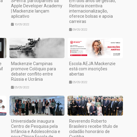
 a
SPerifa: participantes da
Em dois anos de gestão,
Apple Developer Academy
Reitoria incentiva
| Mackenzie lançam
internacionalização,
aplicativo
oferece bolsas e apoia
carreiras
10/05/2022
09/05/2022
e
Mackenzie Campinas
Escola AEJA Mackenzie
PM
promove Colóquio para
está com inscrições
debater conflito entre
abertas
Rússia e Ucrânia
05/05/2022
05/05/2022
Universidade inaugura
Reverendo Roberto
o
Centro de Pesquisa pela
Brasileiro recebe título de
Infância e Adolescência e
cidadão honorário de
nova Clínica Escola de
Curitiba