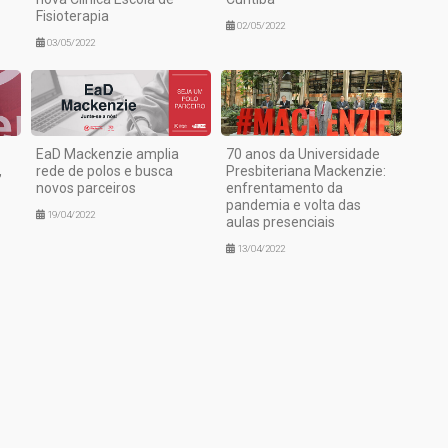
Fisioterapia
02/05/2022
03/05/2022
EaD Mackenzie amplia
70 anos da Universidade
,
rede de polos e busca
Presbiteriana Mackenzie:
novos parceiros
enfrentamento da
pandemia e volta das
19/04/2022
aulas presenciais
13/04/2022