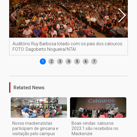
Auditório Ruy Barbosa lotado com os pais dos calouros.
Re
FOTO: Dagoberto Nogueira/NTAI
FO
1
2
3
4
5
6
7
Related News
Novos mackenzistas
Boas-vindas: calouros
participam de gincana e
2023.1 são recebidos no
visitação pelo campus
Mackenzie