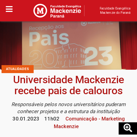
Faculdade Evangélica
Mackenzie do Paraná
ATUALIDADES
Universidade Mackenzie
recebe pais de calouros
Responsáveis pelos novos universitários puderam
conhecer projetos e a estrutura da instituição
30.01.2023
11h02
Comunicação - Marketing
Mackenzie