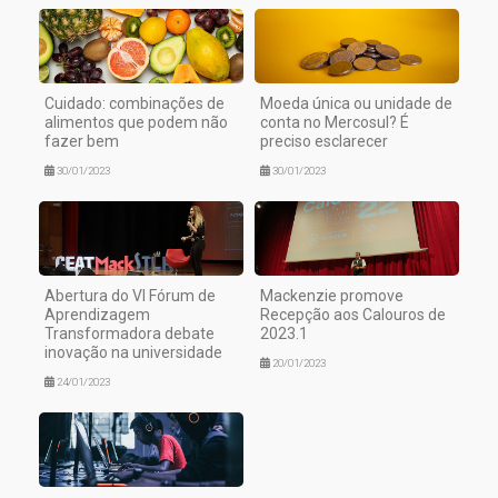
Cuidado: combinações de
Moeda única ou unidade de
alimentos que podem não
conta no Mercosul? É
fazer bem
preciso esclarecer
30/01/2023
30/01/2023
Abertura do VI Fórum de
Mackenzie promove
Aprendizagem
Recepção aos Calouros de
Transformadora debate
2023.1
inovação na universidade
20/01/2023
24/01/2023