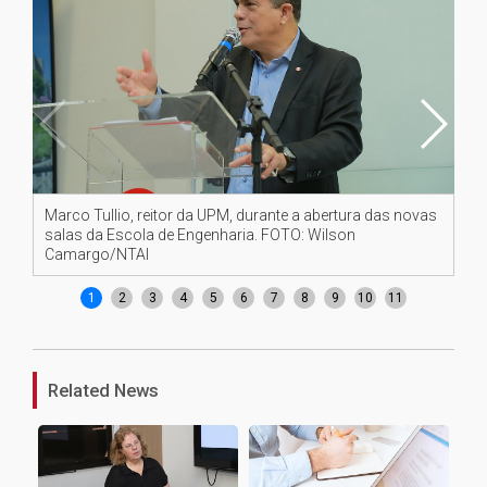
Marco Tullio, reitor da UPM, durante a abertura das novas
Ch
salas da Escola de Engenharia. FOTO: Wilson
no
Camargo/NTAI
1
2
3
4
5
6
7
8
9
10
11
Related News