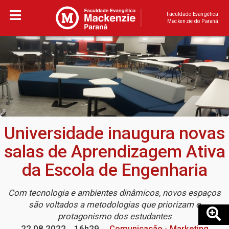
Faculdade Evangélica
Mackenzie do Paraná
Universidade inaugura novas
salas de Aprendizagem Ativa
da Escola de Engenharia
Com tecnologia e ambientes dinâmicos, novos espaços
são voltados a metodologias que priorizam o
protagonismo dos estudantes
22.08.2022
16h29
Comunicação - Marketing