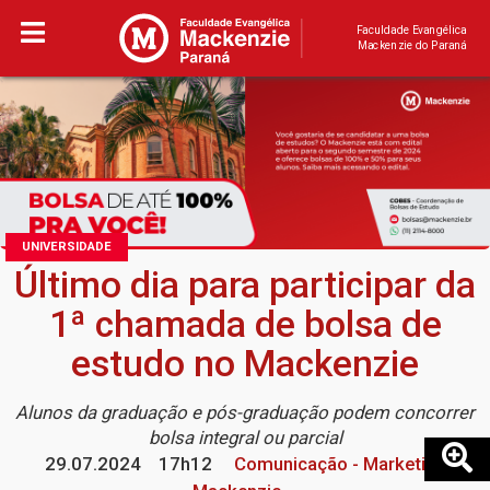
Faculdade Evangélica
Mackenzie do Paraná
UNIVERSIDADE
Último dia para participar da
1ª chamada de bolsa de
estudo no Mackenzie
Alunos da graduação e pós-graduação podem concorrer
bolsa integral ou parcial
29.07.2024
17h12
Comunicação - Marketing