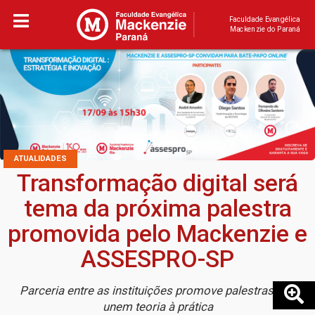
Faculdade Evangélica
Mackenzie do Paraná
ATUALIDADES
Transformação digital será
tema da próxima palestra
promovida pelo Mackenzie e
ASSESPRO-SP
Parceria entre as instituições promove palestras que
unem teoria à prática