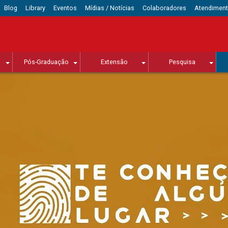
Blog
Library
Eventos
Mídias / Notícias
Colaboradores
Atendimen
Pós-Graduação
Extensão
Pesquisa