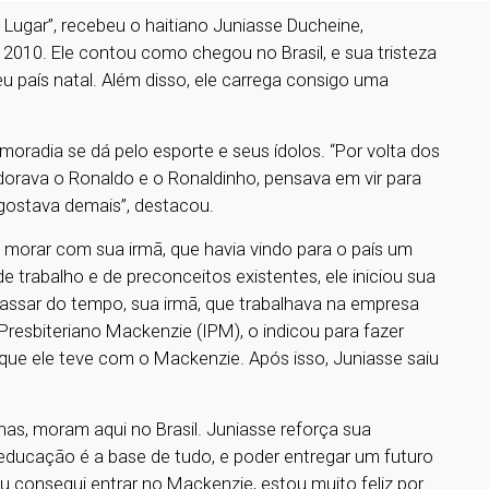
Lugar”, recebeu o haitiano Juniasse Ducheine,
 2010. Ele contou como chegou no Brasil, e sua tristeza
u país natal. Além disso, ele carrega consigo uma
moradia se dá pelo esporte e seus ídolos. “Por volta dos
adorava o Ronaldo e o Ronaldinho, pensava em vir para
u gostava demais”, destacou.
i morar com sua irmã, que havia vindo para o país um
trabalho e de preconceitos existentes, ele iniciou sua
assar do tempo, sua irmã, que trabalhava na empresa
Presbiteriano Mackenzie (IPM), o indicou para fazer
o que ele teve com o Mackenzie. Após isso, Juniasse saiu
as, moram aqui no Brasil. Juniasse reforça sua
 educação é a base de tudo, e poder entregar um futuro
 eu consegui entrar no Mackenzie, estou muito feliz por