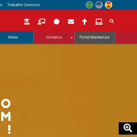
to
Trabalhe Conosco
News
Contatos
Portal Mackenzie