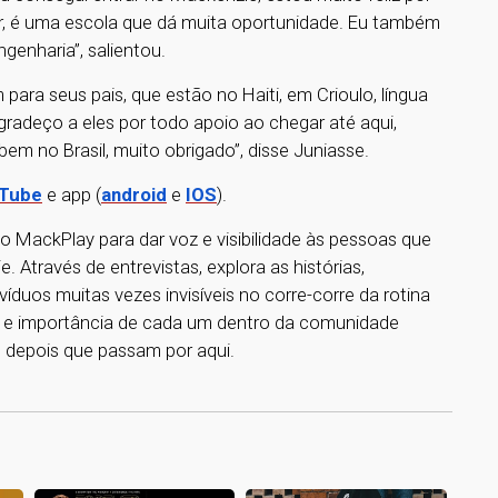
udar, é uma escola que dá muita oportunidade. Eu também
ngenharia”, salientou.
ra seus pais, que estão no Haiti, em Crioulo, língua
“Agradeço a eles por todo apoio ao chegar até aqui,
em no Brasil, muito obrigado”, disse Juniasse.
Tube
e app (
android
e
IOS
).
o MackPlay para dar voz e visibilidade às pessoas que
 Através de entrevistas, explora as histórias,
ivíduos muitas vezes invisíveis no corre-corre da rotina
de e importância de cada um dentro da comunidade
 depois que passam por aqui.
1