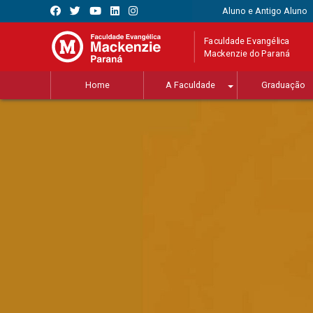
Aluno e Antigo Aluno
Faculdade Evangélica
Mackenzie do Paraná
Home
A Faculdade
Graduação