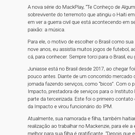
A nova série do MackPlay, “Te Conheço de Algum 
sobrevivente do terremoto que atingiu o Haiti em
em ver a guerra civil que está acontecendo em se
paixão: a música.
Para ele, o motivo de escolher o Brasil como sua 
nove anos, eu assistia muitos jogos de futebol, 
cá, para conhecer. Sempre torci para o Brasil, e
Juniasse está no Brasil desde 2017, ao chegar fo
pouco antes. Diante de um concorrido mercado de 
jornada fazendo serviços, como “bicos”. Com o p
Impacto, prestadora de serviços para o Instituto 
parte da terceirizada. Este foi o primeiro contat
da Impacto e virou funcionário do IPM.
Atualmente, sua namorada e filha, também haitian
realização ao trabalhar no Mackenzie, para ele a
melhor para sua filha é gratificante. “Depois que