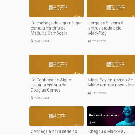
Te conheço de algum lugar
Jorge de Silveira é
conta a história de
entrevistado pelo
Maduilia Camões Ie
MackPlay
29/08/2024
12/08/2024
Te Conheço de Algum
MackPlay entrevista Zé
Lugar: a história de
Mário em sua nova série
Douglas Gomes
18/07/2024
22/07/2024
Conheça a nova série do
Chegou o MackPlay!