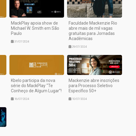
MackPlay apoia show de
Faculdade Mackenzie Rio
Michael W. Smith em São
abre mais de mil vagas
Paulo
gratuitas para Jornadas
Acadêmicas
31/07/2024
29/07/2024
Kbelo participa da nova
Mackenzie abre inscrições
série do MackPlay “Te
para Processo Seletivo
Conheço de Algum Lugar”!
Específico 50+
16/07/2024
10/07/2024