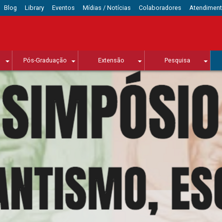
Blog
Library
Eventos
Mídias / Notícias
Colaboradores
Atendimen
Pós-Graduação
Extensão
Pesquisa