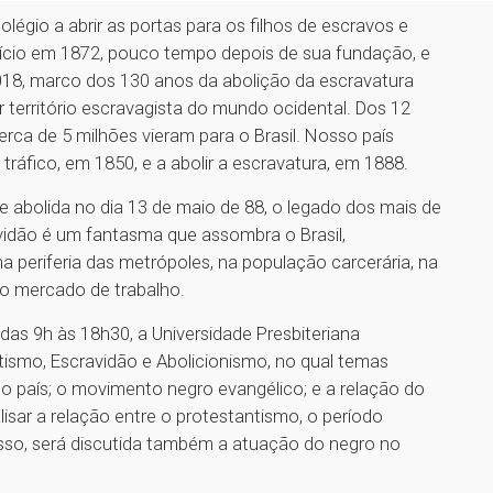
colégio a abrir as portas para os filhos de escravos e
início em 1872, pouco tempo depois de sua fundação, e
018, marco dos 130 anos da abolição da escravatura
r território escravagista do mundo ocidental. Dos 12
erca de 5 milhões vieram para o Brasil. Nosso país
ráfico, em 1850, e a abolir a escravatura, em 1888.
 abolida no dia 13 de maio de 88, o legado dos mais de
vidão é um fantasma que assombra o Brasil,
a periferia das metrópoles, na população carcerária, na
 no mercado de trabalho.
das 9h às 18h30, a Universidade Presbiteriana
ismo, Escravidão e Abolicionismo, no qual temas
no país; o movimento negro evangélico; e a relação do
sar a relação entre o protestantismo, o período
disso, será discutida também a atuação do negro no