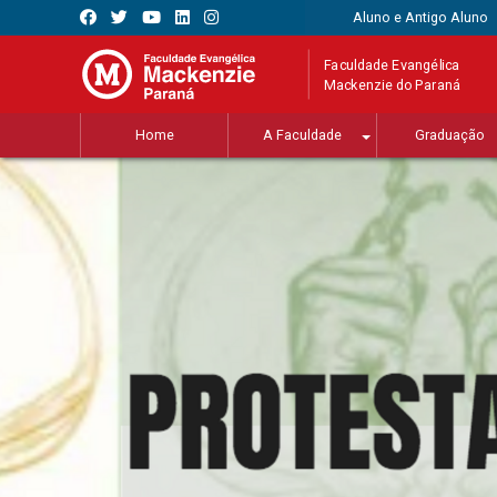
Aluno e Antigo Aluno
Faculdade Evangélica
Mackenzie do Paraná
Home
A Faculdade
Graduação