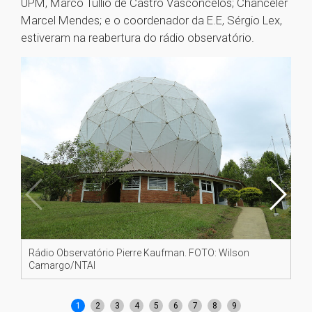
UPM, Marco Tullio de Castro Vasconcelos; Chanceler
Marcel Mendes; e o coordenador da E.E, Sérgio Lex,
estiveram na reabertura do rádio observatório.
Rádio Observatório Pierre Kaufman. FOTO: Wilson
Da 
Camargo/NTAI
Em
Ga
1
2
3
4
5
6
7
8
9