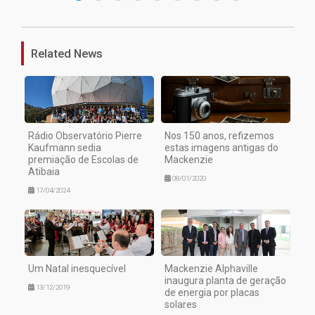
Related News
Rádio Observatório Pierre
Nos 150 anos, refizemos
Kaufmann sedia
estas imagens antigas do
premiação de Escolas de
Mackenzie
Atibaia
08/01/2020
17/04/2024
Um Natal inesquecível
Mackenzie Alphaville
inaugura planta de geração
13/12/2019
de energia por placas
solares