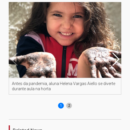
Antes da pandemia, aluna Helena Vargas Aiello se diverte
A 
durante aula na horta
da
di
1
2