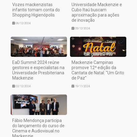
Vozes mackenzistas
Universidade Mackenzie e
infantis tomam conta do
Cubo Itaú buscam
Shopping Higienópolis
aproximação para ações
de inovação
06/12/2024
05/12/2024
EaD Summit 2024 reúne
Mackenzie Campinas
gestores e especialistas na
promove 12ª edição da
Universidade Presbiteriana
Cantata de Natal: "Um Grito
Mackenzie
de Paz"
02/12/2024
19/11/2024
Fábio Mendonça participa
do lançamento do curso de
Cinema e Audiovisual no
Mackenzie