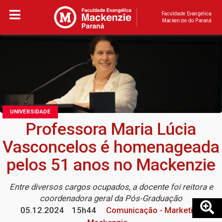
Faculdade Evangélica
Mackenzie do Paraná
UNIVERSIDADE
Professora Maria Lúcia
Vasconcelos é homenageada
pelos 51 anos no Mackenzie
Entre diversos cargos ocupados, a docente foi reitora e
coordenadora geral da Pós-Graduação
05.12.2024
15h44
Comunicação - Marketing