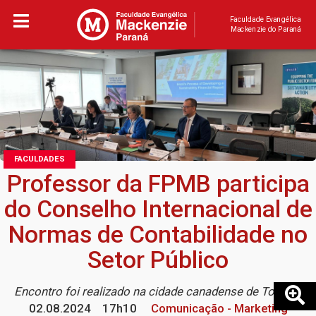
Faculdade Evangélica
Mackenzie do Paraná
FACULDADES
Professor da FPMB participa
do Conselho Internacional de
Normas de Contabilidade no
Setor Público
Encontro foi realizado na cidade canadense de Toronto
02.08.2024
17h10
Comunicação - Marketing