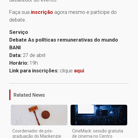
Faça sua
inscrição
agora mesmo e participe do
debate.
Serviço
Debate As políticas remunerativas do mundo
BANI
Data:
27 de abril
Horário:
19h
Link para inscrições:
clique
aqui
1
Related News
Coordenador de pós-
CineMack: sessão gratuita
graduação do Mackenzie
de cinema no Centro