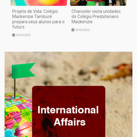
Projeto de Vida: Colégio
Chanceler visita unidades
Mackenzie Tamboré
do Colégio Presbiteriano
prepara seus alunos para o
Mackenzie
futuro
10/03/2023
10/03/2023