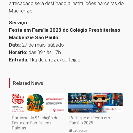
arrecadado será destinado a instituições parceiras do
Mackenzie.
Serviço
Festa em Família 2023 do Colégio Presbiteriano
Mackenzie São Paulo
Data:
27 de maio, sábado
Horário:
das 09h às 17h
Entrada:
1kg de arroz e/ou feijão
1
Related News
Participe da 9º edição da
Participe da Festa em
Festa em Família em
Família 2025
Palmas
24/04/2025