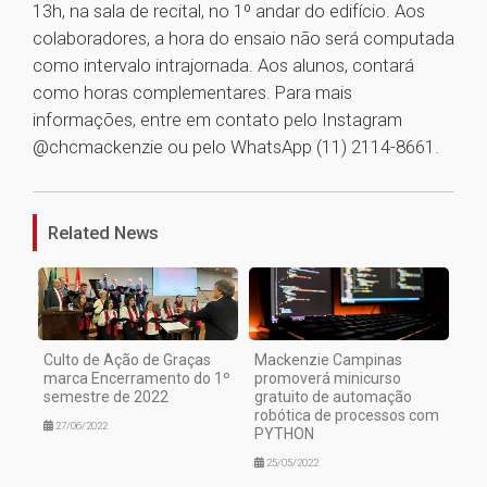
13h, na sala de recital, no 1º andar do edifício. Aos
colaboradores, a hora do ensaio não será computada
como intervalo intrajornada. Aos alunos, contará
como horas complementares. Para mais
informações, entre em contato pelo Instagram
@chcmackenzie ou pelo WhatsApp (11) 2114-8661.
1
Related News
Culto de Ação de Graças
Mackenzie Campinas
marca Encerramento do 1º
promoverá minicurso
semestre de 2022
gratuito de automação
robótica de processos com
27/06/2022
PYTHON
25/05/2022