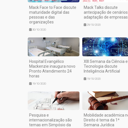
Mack Face to Face discute
Mack Talks discute
maturidade digital das
antecipação de cenários
pessoas e das
adaptação de empresas
organizações
29/10/2020
30/10/2020
Hospital Evangélico
XIII Semana da Ciência e
Mackenzie inaugura novo
Tecnologia discute
Pronto Atendimento 24
Inteligência Artificial
horas
19/10/2020
19/10/2020
Pesquisa e
Mobilidade acadêmica n
internacionalização são
Direito é tema da 1ª
temas em Simpósio da
Semana Jurídica