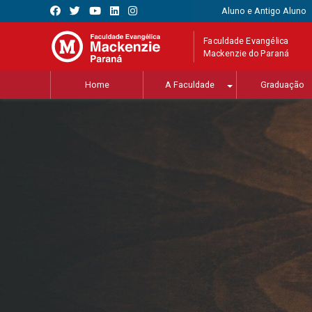
Aluno e Antigo Aluno
Faculdade Evangélica
Mackenzie do Paraná
Home
A Faculdade
Graduação