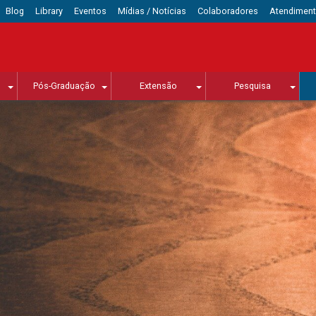
Blog
Library
Eventos
Mídias / Notícias
Colaboradores
Atendimen
Pós-Graduação
Extensão
Pesquisa