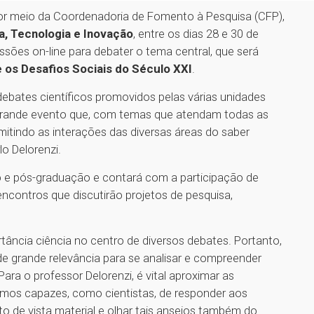
por meio da Coordenadoria de Fomento à Pesquisa (CFP),
a, Tecnologia e Inovação
, entre os dias 28 e 30 de
sões on-line para debater o tema central, que será
e os Desafios Sociais do Século XXI
.
 debates científicos promovidos pelas várias unidades
grande evento que, com temas que atendam todas as
rmitindo as interações das diversas áreas do saber
lo Delorenzi.
 e pós-graduação e contará com a participação de
encontros que discutirão projetos de pesquisa,
.
tância ciência no centro de diversos debates. Portanto,
a de grande relevância para se analisar e compreender
ra o professor Delorenzi, é vital aproximar as
mos capazes, como cientistas, de responder aos
 de vista material e olhar tais anseios também do