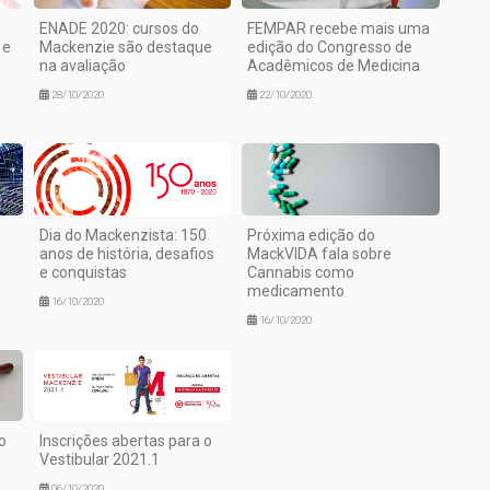
ENADE 2020: cursos do
FEMPAR recebe mais uma
 e
Mackenzie são destaque
edição do Congresso de
na avaliação
Acadêmicos de Medicina
28/10/2020
22/10/2020
Dia do Mackenzista: 150
Próxima edição do
anos de história, desafios
MackVIDA fala sobre
e conquistas
Cannabis como
medicamento
16/10/2020
16/10/2020
o
Inscrições abertas para o
Vestibular 2021.1
06/10/2020