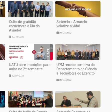
Culto de gratidão
Setembro Amarelo:
comemora o Dia do
valorize a vida!
Aviador
09/09/2022
17/10/2022
UATU abre inscrições para
UPM recebe comitiva do
aulas no 2º semestre
Departamento de Ciência
e Tecnologia do Exército
12/07/2022
08/07/2022
Culto de Ação de Graças
Segundo Encontro de