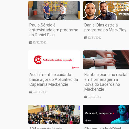
Paulo Sérgio é
Daniel Dias estreia
entrevistado em programa
programa no MackPlay
do Daniel Dias
29/11/2022
15/12/2022
Acolhimento e cuidado:
Flauta e piano no recital
baixe agora o Aplicativo da
em homenagem a
Capelania Mackenzie
Osvaldo Lacerda no
Mackenzie
29/08/2022
27/07/2022
134 anos da Igreja
Chegou o MackPlay!